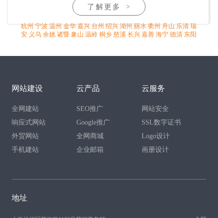
了解更多
>
杭州
宁波
温州
金华
嘉兴
台州
绍兴
湖州
丽水
衢州
舟山
乐清
瑞
安
义乌
余姚
诸暨
象山
温岭
桐乡
慈溪
长兴
嘉善
海宁
德清
东阳
安吉
苍南
临海
永康
玉环
平湖
海盐
武义县
嵊州
新昌
江山
平阳
网站建设
云产品
云服务
全网建站
SEO推广
网站安全
响应式网站
Google推广
SSL数字证书
外贸网站
全网商城
Logo设计
手机建站
企业邮箱
画册设计
地址