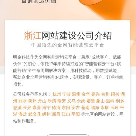
浙江
网站建设公司介绍
中国领先的全网智能营销云平台
明企科技作为全网智能营销云平台，秉承“成就客户、赋能
伙伴”的初心，依托17年来持续打造的“智能营销云平台+赋
能营销”全生命周期解决方案，用科技驱动，用数据赋能，
帮助企业全网营销智能化落地，实现流量、客户、订单持续
增长。
公司服务范围包括：
杭州
宁波
温州
金华
嘉兴
台州
绍兴
湖
州
丽水
衢州
舟山
乐清
瑞安
义乌
余姚
诸暨
象山
温岭
桐乡
慈溪
长兴
嘉善
海宁
德清
东阳
安吉
苍南
临海
永康
玉环
平
湖
海盐
武义县
嵊州
新昌
江山
平阳
等地区的网站建设，网
站制作服务。