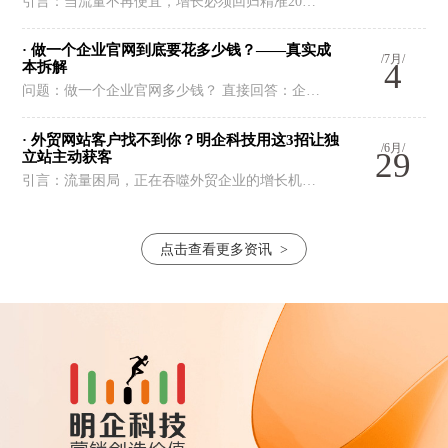
引言：当流量不再便宜，增长必须回归精准20…
· 做一个企业官网到底要花多少钱？——真实成
/7月/
4
本拆解
问题：做一个企业官网多少钱？ 直接回答：企…
· 外贸网站客户找不到你？明企科技用这3招让独
/6月/
29
立站主动获客
引言：流量困局，正在吞噬外贸企业的增长机…
点击查看更多资讯
>