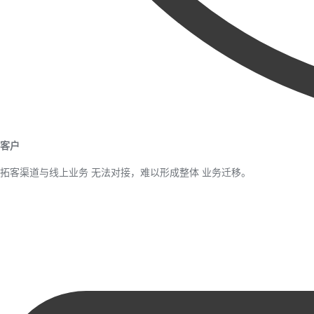
客户
拓客渠道与线上业务 无法对接，难以形成整体 业务迁移。