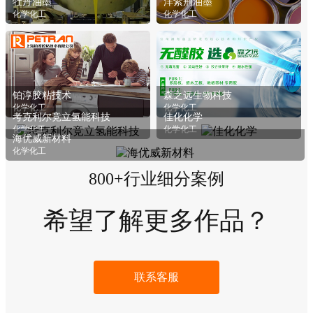
牡丹油墨
洋紫荆油墨
展开
化学化工
化学化工
铂淳胶粘技术
森之远生物科技
化学化工
化学化工
考克利尔竞立氢能科技
佳化化学
化学化工
化学化工
海优威新材料
化学化工
800+行业细分案例
希望了解更多作品？
联系客服