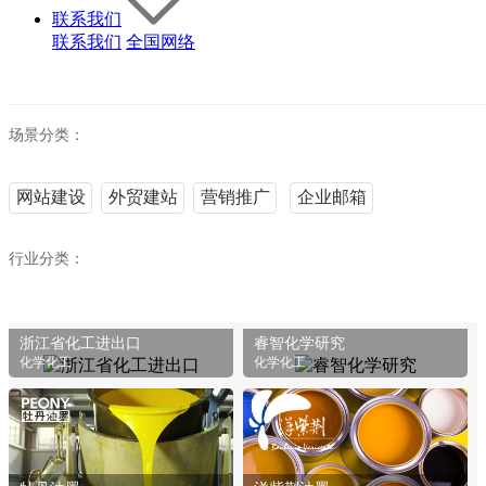
联系我们
联系我们
全国网络
场景分类：
网站建设
外贸建站
营销推广
企业邮箱
行业分类：
全部
能源行业
机械制造
化学化工
电子电工
设备制造
生
浙江省化工进出口
睿智化学研究
家具制造
包装产品
商业服务
办公用品
家居日化
文化旅游
化学化工
化学化工
培训教育
酒水茶饮
IT互联网
食品制造
纺织服装
果蔬生鲜