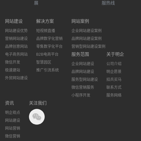
展
服热线
网站建设
解决方案
网站案例
网站建设优势
短视频直播
企业网站建设案例
营销网站建设
品牌数字化营销
品牌网站建设案例
品牌创意网站
零售数字化平台
营销型网站建设案例
服务范围
关于明企
电子商务网站
B2B电商平台
微信开发
智慧园区
企业网站建设
公司介绍
极速建站
推广引流系统
品牌网站建设
明企愿景
外贸网站建设
服务型网站建设
招兵买马
微信营销服务
联系方式
小程序开发
服务网络
资讯
关注我们
明企观点
网站建设
网站营销
微信营销