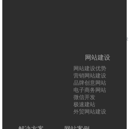
安全保障
客户价值优
售后维护
标配安全防护系
先
统
全力支持客户发
展
网站建设
极速响应
全天售后支
网站建设优势
为业务保驾护航
持
营销网站建设
全国7×24小时客
品牌创意网站
服热线
电子商务网站
微信开发
极速建站
外贸网站建设
解决方案
网站案例