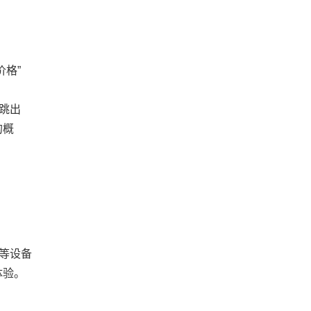
格”
跳出
的概
等设备
体验。
。