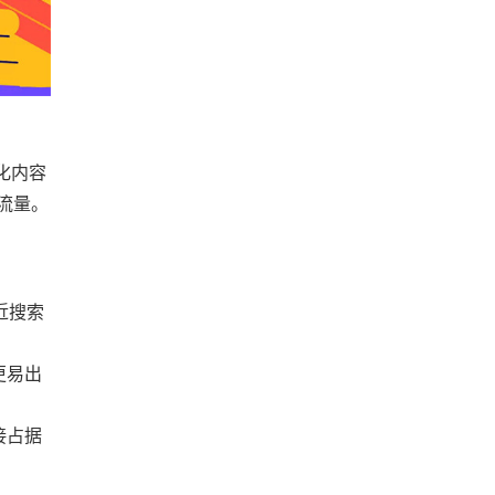
化内容
流量。
近搜索
更易出
接占据