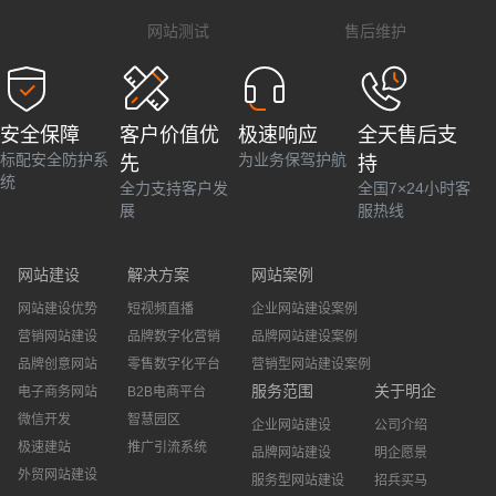
网站测试
售后维护
安全保障
客户价值优
极速响应
全天售后支
标配安全防护系
为业务保驾护航
先
持
统
全力支持客户发
全国7×24小时客
展
服热线
网站建设
解决方案
网站案例
网站建设优势
短视频直播
企业网站建设案例
营销网站建设
品牌数字化营销
品牌网站建设案例
品牌创意网站
零售数字化平台
营销型网站建设案例
服务范围
关于明企
电子商务网站
B2B电商平台
微信开发
智慧园区
企业网站建设
公司介绍
极速建站
推广引流系统
品牌网站建设
明企愿景
外贸网站建设
服务型网站建设
招兵买马